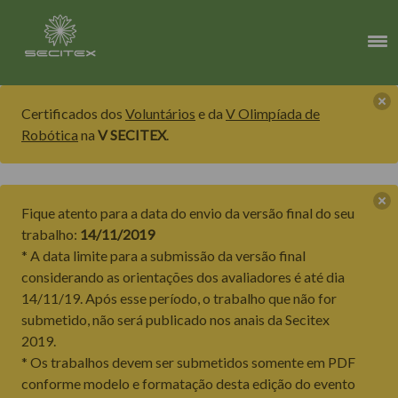
Certificados dos
Voluntários
e da
V Olimpíada de
Robótica
na
V SECITEX
.
Fique atento para a data do envio da versão final do seu
trabalho:
14/11/2019
* A data limite para a submissão da versão final
considerando as orientações dos avaliadores é até dia
14/11/19. Após esse período, o trabalho que não for
submetido, não será publicado nos anais da Secitex
2019.
* Os trabalhos devem ser submetidos somente em PDF
conforme modelo e formatação desta edição do evento