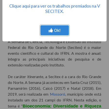
Clique aqui para ver os trabalhos premiados na V
SECITEX.
Ok!
A Semana de Ciência, Tecnologia e Extensão do Instituto
Federal do Rio Grande do Norte (Secitex) é o maior
evento científico e cultural do IFRN. A mostra é anual:
integra as principais iniciativas de pesquisa e de
extensão realizadas pelo Instituto.
De caráter itinerante, a Secitex é a cara do Rio Grande
do Norte. A Semana já aconteceu em Santa Cruz (2015),
Parnamirim (2016), Caicó (2017) e Natal (2018). Em
2019, será realizada em
Mossoró
, município onde está
instalado um dos 21 campi do IFRN. Nesta edição, o
tema é “
Bioeconomia: Diversidade e Riqueza